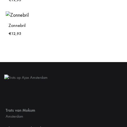
Zonnebril
€
12,95
Trots van Mokum
Amsterdam