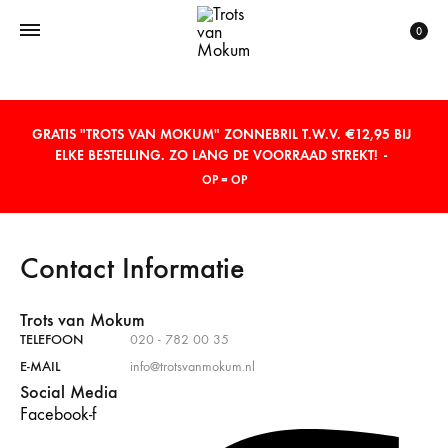
Cart
0
GRATIS "TROTS VAN MOKUM" ZONNEBRIL T.W.V. €12,95 BIJ
ELKE BESTELLING. ZO LANG DE VOORRAAD STREKT!
OP = OP
Contact Informatie
Trots van Mokum
TELEFOON
020 - 782 00 35
E-MAIL
info@trotsvanmokum.nl
Social Media
Facebook-f